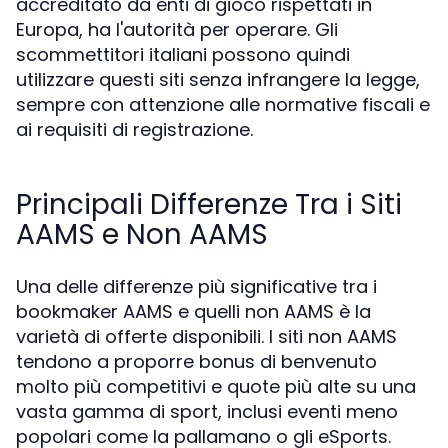
accreditato da enti di gioco rispettati in
Europa, ha l'autorità per operare. Gli
scommettitori italiani possono quindi
utilizzare questi siti senza infrangere la legge,
sempre con attenzione alle normative fiscali e
ai requisiti di registrazione.
Principali Differenze Tra i Siti
AAMS e Non AAMS
Una delle differenze più significative tra i
bookmaker AAMS e quelli non AAMS è la
varietà di offerte disponibili. I siti non AAMS
tendono a proporre bonus di benvenuto
molto più competitivi e quote più alte su una
vasta gamma di sport, inclusi eventi meno
popolari come la pallamano o gli eSports.