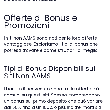
Offerte di Bonus e
Promozioni
I siti non AAMS sono noti per le loro offerte
vantaggiose. Esploriamo i tipi di bonus che
potresti trovare e come sfruttarli al meglio.
Tipi di Bonus Disponibili sui
Siti Non AAMS
I bonus di benvenuto sono tra le offerte più
comuni su questi siti. Spesso comprendono
un bonus sul primo deposito che può variare
dal 50% fino a un 100% o più. Inoltre, molti siti