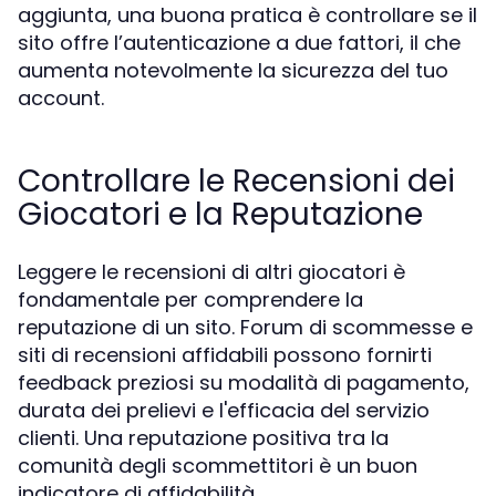
aggiunta, una buona pratica è controllare se il
sito offre l’autenticazione a due fattori, il che
aumenta notevolmente la sicurezza del tuo
account.
Controllare le Recensioni dei
Giocatori e la Reputazione
Leggere le recensioni di altri giocatori è
fondamentale per comprendere la
reputazione di un sito. Forum di scommesse e
siti di recensioni affidabili possono fornirti
feedback preziosi su modalità di pagamento,
durata dei prelievi e l'efficacia del servizio
clienti. Una reputazione positiva tra la
comunità degli scommettitori è un buon
indicatore di affidabilità.