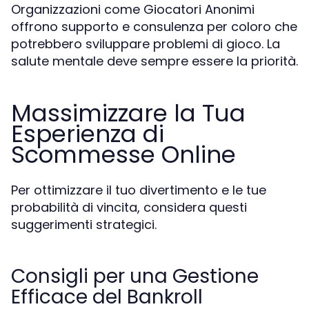
Organizzazioni come Giocatori Anonimi
offrono supporto e consulenza per coloro che
potrebbero sviluppare problemi di gioco. La
salute mentale deve sempre essere la priorità.
Massimizzare la Tua
Esperienza di
Scommesse Online
Per ottimizzare il tuo divertimento e le tue
probabilità di vincita, considera questi
suggerimenti strategici.
Consigli per una Gestione
Efficace del Bankroll