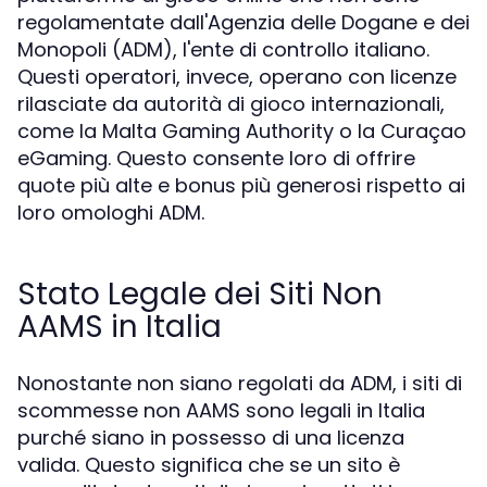
regolamentate dall'Agenzia delle Dogane e dei
Monopoli (ADM), l'ente di controllo italiano.
Questi operatori, invece, operano con licenze
rilasciate da autorità di gioco internazionali,
come la Malta Gaming Authority o la Curaçao
eGaming. Questo consente loro di offrire
quote più alte e bonus più generosi rispetto ai
loro omologhi ADM.
Stato Legale dei Siti Non
AAMS in Italia
Nonostante non siano regolati da ADM, i siti di
scommesse non AAMS sono legali in Italia
purché siano in possesso di una licenza
valida. Questo significa che se un sito è