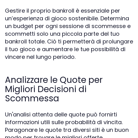
Gestire il proprio bankroll è essenziale per
un’esperienza di gioco sostenibile. Determina
un budget per ogni sessione di scommesse e
scommetti solo una piccola parte del tuo
bankroll totale. Ciò ti permetterà di prolungare
il tuo gioco e aumentare le tue possibilità di
vincere nel lungo periodo.
Analizzare le Quote per
Migliori Decisioni di
Scommessa
Un'analisi attenta delle quote può fornirti
informazioni utili sulle probabilità di vincita.
Paragonare le quote tra diversi siti è un buon
modo per trovare le migliori offerte.